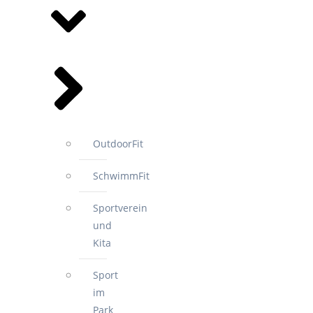
OutdoorFit
SchwimmFit
Sportverein
und
Kita
Sport
im
Park