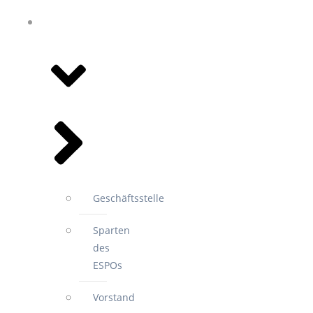
WIR FÜR
SIE
Geschäftsstelle
Sparten
des
ESPOs
Vorstand