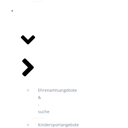
ANGEBOTE
&
VEREINE
Ehrenamtsangebote
&
-
suche
Kindersportangebote