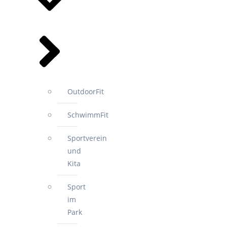
OutdoorFit
SchwimmFit
Sportverein
und
Kita
Sport
im
Park