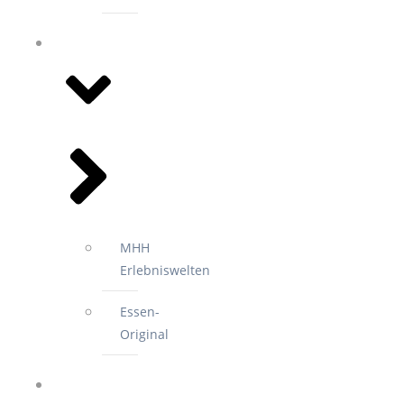
EVENTS
MHH
Erlebniswelten
Essen-
Original
2.