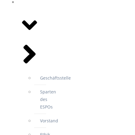
WIR FÜR
SIE
Geschäftsstelle
Sparten
des
ESPOs
Vorstand
Ethik-