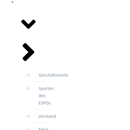
WIR FÜR
SIE
Geschäftsstelle
Sparten
des
ESPOs
Vorstand
Ethik-