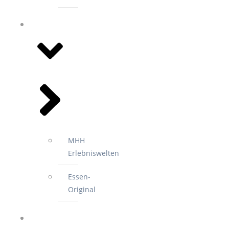
EVENTS
MHH
Erlebniswelten
Essen-
Original
2.