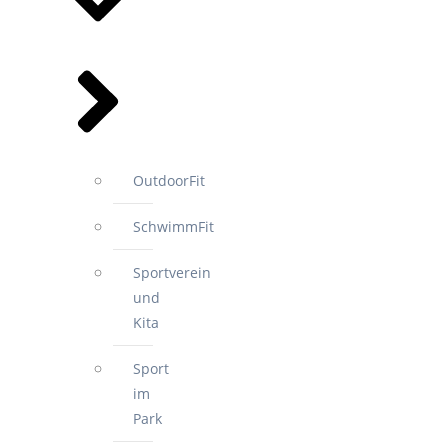
OutdoorFit
SchwimmFit
Sportverein
und
Kita
Sport
im
Park