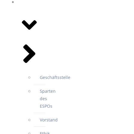
WIR FÜR
SIE
Geschäftsstelle
Sparten
des
ESPOs
Vorstand
Ethik-