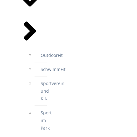
OutdoorFit
SchwimmFit
Sportverein
und
Kita
Sport
im
Park