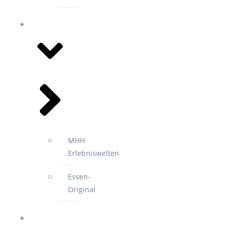
EVENTS
MHH
Erlebniswelten
Essen-
Original
2.