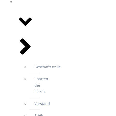
WIR FÜR
SIE
Geschäftsstelle
Sparten
des
ESPOs
Vorstand
Ethik-