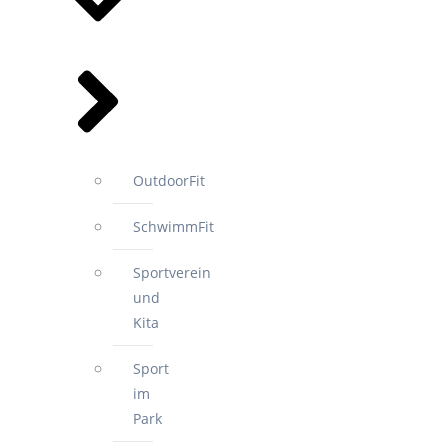
OutdoorFit
SchwimmFit
Sportverein
und
Kita
Sport
im
Park