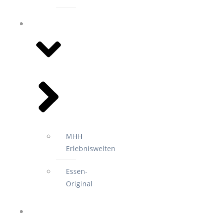
EVENTS
MHH
Erlebniswelten
Essen-
Original
2.