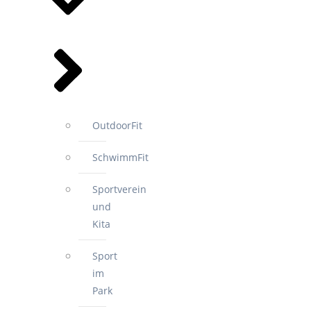
OutdoorFit
SchwimmFit
Sportverein
und
Kita
Sport
im
Park