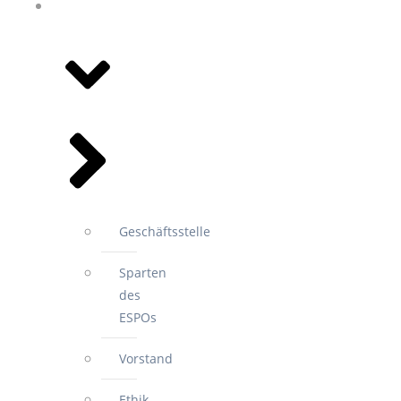
WIR FÜR
SIE
Geschäftsstelle
Sparten
des
ESPOs
Vorstand
Ethik-