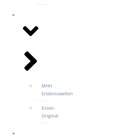
EVENTS
MHH
Erlebniswelten
Essen-
Original
2.