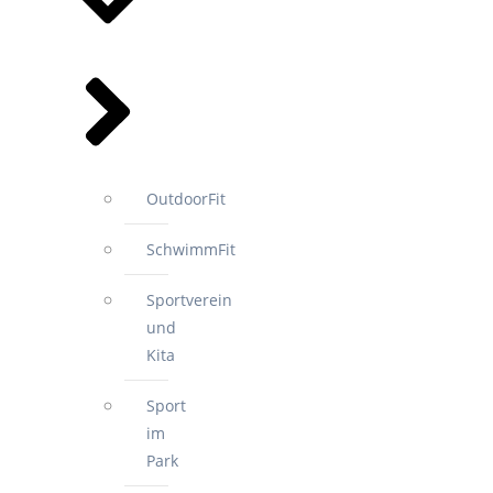
OutdoorFit
SchwimmFit
Sportverein
und
Kita
Sport
im
Park