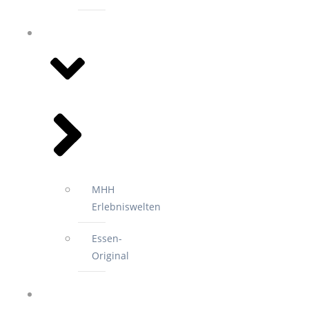
EVENTS
MHH
Erlebniswelten
Essen-
Original
2.