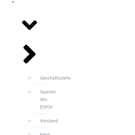
WIR FÜR
SIE
Geschäftsstelle
Sparten
des
ESPOs
Vorstand
Ethik-