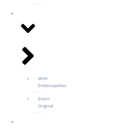
EVENTS
MHH
Erlebniswelten
Essen-
Original
2.