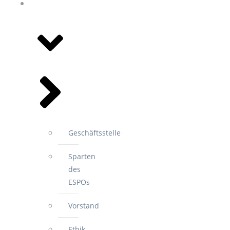
WIR FÜR
SIE
Geschäftsstelle
Sparten
des
ESPOs
Vorstand
Ethik-