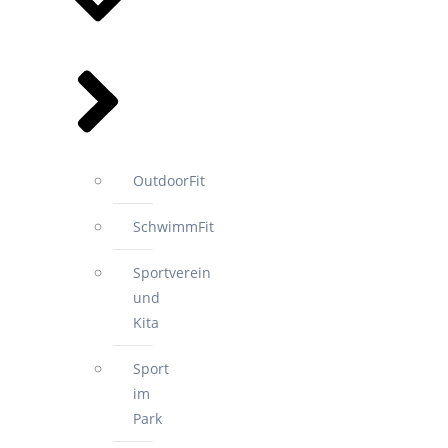
OutdoorFit
SchwimmFit
Sportverein
und
Kita
Sport
im
Park